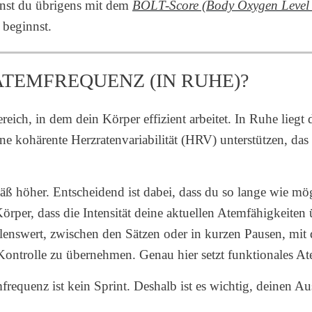
annst du übrigens mit dem
BOLT-Score (Body Oxygen Level 
 beginnst.
ATEMFREQUENZ (IN RUHE)?
ereich, in dem dein Körper effizient arbeitet. In Ruhe liegt
ne kohärente Herzratenvariabilität (HRV) unterstützen, da
ß höher. Entscheidend ist dabei, dass du so lange wie mög
örper, dass die Intensität deine aktuellen Atemfähigkeiten 
hlenswert, zwischen den Sätzen oder in kurzen Pausen, mit 
ontrolle zu übernehmen. Genau hier setzt funktionales At
requenz ist kein Sprint. Deshalb ist es wichtig, deinen 