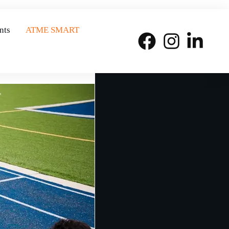
nts
ATME SMART