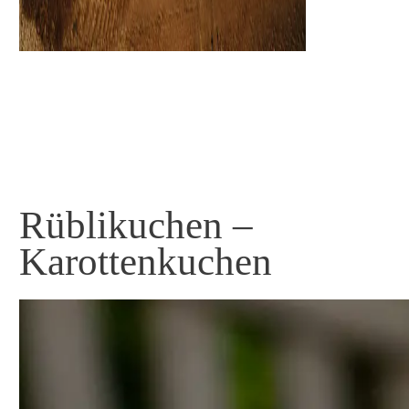
Share
0
Tweet
0
Pin
0
Rüblikuchen –
Karottenkuchen