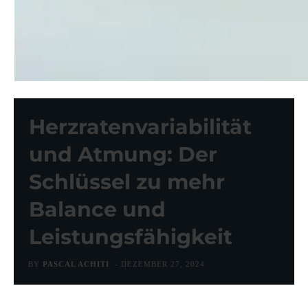
Herzratenvariabilität
und Atmung: Der
Schlüssel zu mehr
Balance und
Leistungsfähigkeit
BY
PASCAL ACHITI
-
DEZEMBER 27, 2024