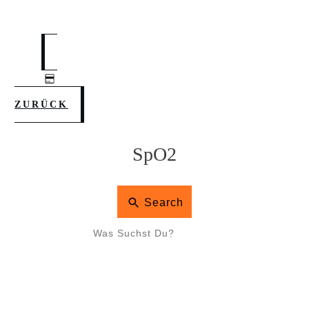
ZURÜCK
SpO2
Search